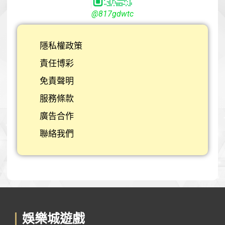
@817gdwtc
隱私權政策
責任博彩
免責聲明
服務條款
廣告合作
聯絡我們
娛樂城遊戲