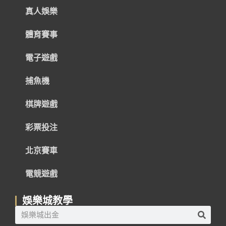
真人娛樂
體育賽事
電子遊戲
捕魚機
棋牌遊戲
彩票投注
北京賽車
電競遊戲
娛樂城教學