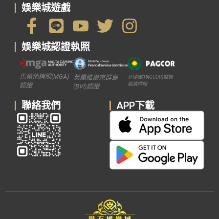
娛樂城遊戲
娛樂城認證執照
馬爾他牌照(MGA)
英屬維爾京群島
菲律賓(PAGCOR)監督
競猜牌照
認證
(BVI)認證
聯絡我們
APP下載