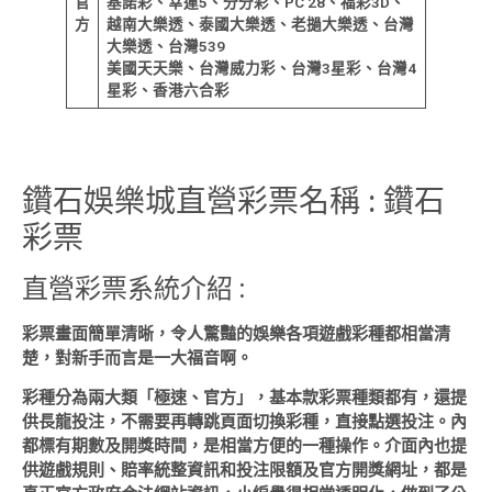
官
基諾彩、幸運5、分分彩、PC 28、福彩3D、
方
越南大樂透、泰國大樂透、老撾大樂透、台灣
大樂透、台灣539
美國天天樂、台灣威力彩、台灣3星彩、台灣4
星彩、香港六合彩
鑽石娛樂城直營彩票名稱 : 鑽石
彩票
直營彩票系統介紹 :
彩票畫面簡單清晰，令人驚豔的娛樂各項遊戲彩種都相當清
楚，對新手而言是一大福音啊。
彩種分為兩大類「極速、官方」，基本款彩票種類都有，還提
供長龍投注，不需要再轉跳頁面切換彩種，直接點選投注。內
都標有期數及開獎時間，是相當方便的一種操作。介面內也提
供遊戲規則、賠率統整資訊和投注限額及官方開獎網址，都是