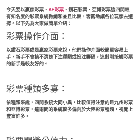
今天要以贏家彩票、
AF彩票
、鑽石彩票、亞博彩票這四間較
有知名度的彩票系統做總和並且比較，客觀地讓各位玩家去選
擇。以下先為大家做簡單介紹：
彩票操作介面：
以鑽石彩票或是贏家彩票來說，他們操作介面較簡單容易上
手，新手不會搞不清楚下注種類或投注籌碼，這對剛接觸彩票
的新手是較友好的。
彩票種類多寡：
依種類來說，四間系統大同小異，比較值得注意的是九州彩票
和亞博彩票，這兩間的系統較多偏向於大陸彩票種類，視覺上
豐富許多。