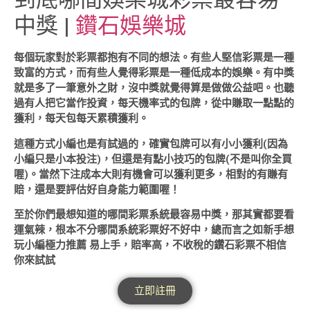
中獎 |
鑽石娛樂城
每個玩家對於彩票都抱有不同的想法。有些人堅信彩票是一種
致富的方式，而有些人覺得彩票是一種低成本的娛樂。有中獎
就是多了一筆意外之財，沒中獎就覺得算是做做公益吧。也聽
過有人把它當作投資，每天機率式的包牌，從中賺取一點點的
獲利，每天包每天累積獲利。
這種方式小編也是有試過的，確實包牌可以有小小獲利(因為
小編只是小本投注)，但還是有點小技巧的包牌(不是叫你全買
喔)。當然下注成本大則有機會可以獲利更多，相對的有賺有
賠，還是要評估好自身能力範圍喔！
至於你們最想知道的哪間彩票系統最容易中獎，那其實都要看
運氣辣，根本不分哪間系統彩票好不好中，總而言之如新手想
玩小編極力推薦 易上手，賠率高，不收稅的鑽石彩票不相信
你來試試
立即註冊