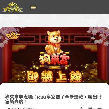
狗來富老虎機：RSG皇家電子全新爆款，轉出財
富新高度！