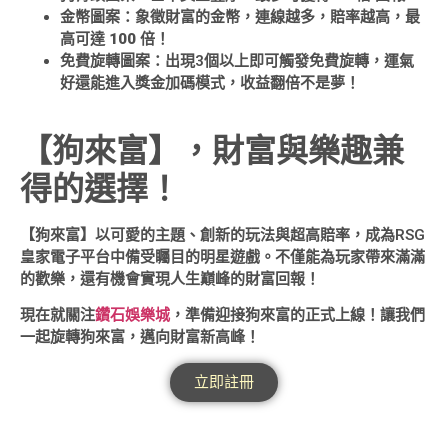
金幣圖案
：象徵財富的金幣，連線越多，賠率越高，最
高可達
100 倍
！
免費旋轉圖案
：出現3個以上即可觸發免費旋轉，運氣
好還能進入獎金加碼模式，收益翻倍不是夢！
【狗來富】，財富與樂趣兼
得的選擇！
【狗來富】以可愛的主題、創新的玩法與超高賠率，成為RSG
皇家電子平台中備受矚目的明星遊戲。不僅能為玩家帶來滿滿
的歡樂，還有機會實現人生巔峰的財富回報！
現在就關注
鑽石娛樂城
，準備迎接狗來富的正式上線！讓我們
一起旋轉狗來富，邁向財富新高峰！
立即註冊