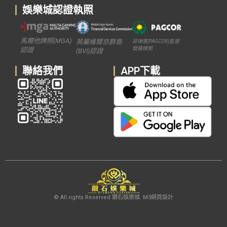
娛樂城認證執照
馬爾他牌照(MGA)
英屬維爾京群島
菲律賓(PAGCOR)監督
競猜牌照
認證
(BVI)認證
聯絡我們
APP下載
© All rights Reserved
鑽石娛樂城
. M3網頁設計