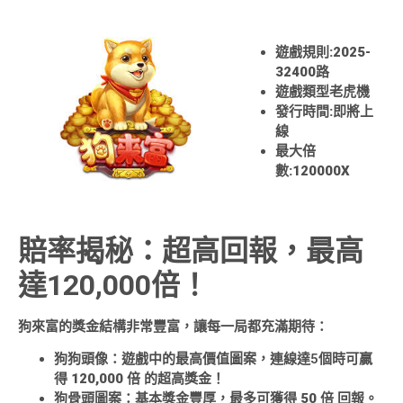
遊戲規則:2025-
32400路
遊戲類型老虎機
發行時間:即將上
線
最大倍
數:120000X
賠率揭秘：超高回報，最高
達120,000倍！
狗來富的獎金結構非常豐富，讓每一局都充滿期待：
狗狗頭像
：遊戲中的最高價值圖案，連線達5個時可贏
得
120,000 倍
的超高獎金！
狗骨頭圖案
：基本獎金豐厚，最多可獲得
50 倍
回報。