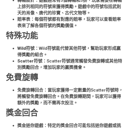
轉軸設計
：遊戲通常有5個轉軸和3排，玩家需要在轉軸
上排列相同的符號來獲得獎勵。遊戲中的符號包括武則
天的肖像、唐代的珍寶、古代文物等。
賠率表
：每個符號都有對應的賠率，玩家可以查看賠率
表來了解各個符號的獎勵價值。
特殊功能
Wild符號
：Wild符號能代替其他符號，幫助玩家形成贏
得獎勵的組合。
Scatter符號
：Scatter符號通常觸發免費旋轉或其他特
別獎勵回合，增加玩家的贏獎機會。
免費旋轉
免費旋轉回合
：當玩家獲得一定數量的Scatter符號時，
將觸發免費旋轉回合。在免費旋轉期間，玩家可以獲得
額外的獎勵，而不需再次投注。
獎金回合
獎金迷你遊戲
：特定的獎金回合可能包括迷你遊戲或挑