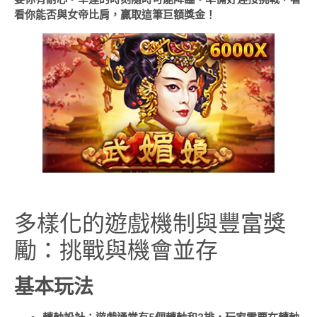
看你能否與女帝比肩，贏取這筆巨額獎金！
多樣化的遊戲機制與豐富獎
勵：挑戰與機會並存
基本玩法