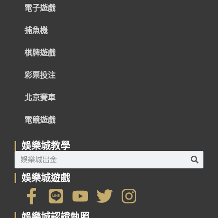
電子遊戲
捕魚機
棋牌遊戲
彩票投注
北京賽車
電競遊戲
娛樂城教學
娛樂城遊戲
娛樂城認證執照