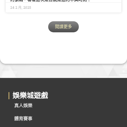
24 2 月, 2025
閱讀更多
娛樂城遊戲
真人娛樂
體育賽事