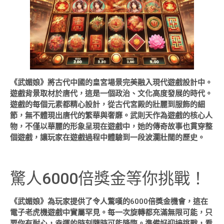
《武媚娘》將古代中國的皇宮場景完美融入現代遊戲設計中。
遊戲背景取材於唐代，這是一個政治、文化高度發展的時代。
遊戲的每個元素都精心設計，從古代宮殿的壯麗到服飾的細
節，無不體現出唐代的繁華與奢靡。武則天作為遊戲的核心人
物，不僅以華麗的形象呈現在遊戲中，她的傳奇故事也貫穿整
個遊戲，讓玩家在遊戲過程中體驗到一段波瀾壯闊的歷史。
驚人6000倍獎金等你挑戰！
《武媚娘》為玩家提供了令人驚嘆的6000倍獎金機會，這在
電子老虎機遊戲中實屬罕見。每一次旋轉都充滿無限可能，只
要你有耐心，幸運的時刻隨時可能降臨。準備好迎接挑戰，看