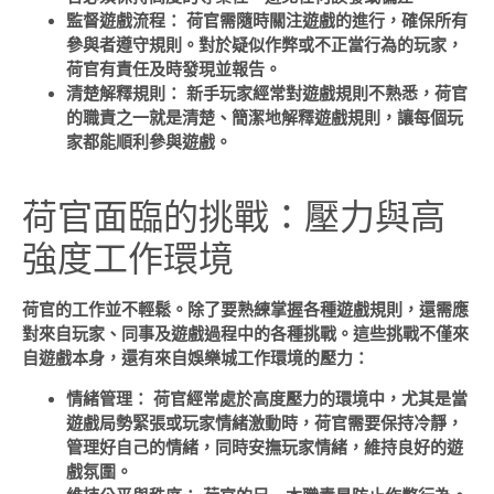
監督遊戲流程：
荷官需隨時關注遊戲的進行，確保所有
參與者遵守規則。對於疑似作弊或不正當行為的玩家，
荷官有責任及時發現並報告。
清楚解釋規則：
新手玩家經常對遊戲規則不熟悉，荷官
的職責之一就是清楚、簡潔地解釋遊戲規則，讓每個玩
家都能順利參與遊戲。
荷官面臨的挑戰：壓力與高
強度工作環境
荷官的工作並不輕鬆。除了要熟練掌握各種遊戲規則，還需應
對來自玩家、同事及遊戲過程中的各種挑戰。這些挑戰不僅來
自遊戲本身，還有來自娛樂城工作環境的壓力：
情緒管理：
荷官經常處於高度壓力的環境中，尤其是當
遊戲局勢緊張或玩家情緒激動時，荷官需要保持冷靜，
管理好自己的情緒，同時安撫玩家情緒，維持良好的遊
戲氛圍。