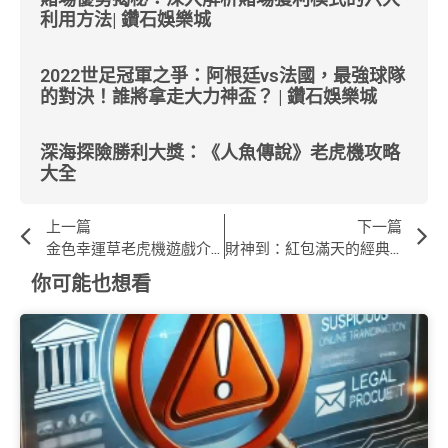
利用方法| 鑽石娛樂城
2022世足冠軍之爭：阿根廷vs法國，最強球隊
的對決！誰將拿走大力神盃？ | 鑽石娛樂城
深海探險勝利大獎：《人魚傳說》老虎機攻略
大全
上一篇
下一篇
金色幸運草老虎機遊戲介紹：免費遊戲與高額獎勵全解析
財神到：紅包滿天的經典老虎機遊戲
你可能也想看