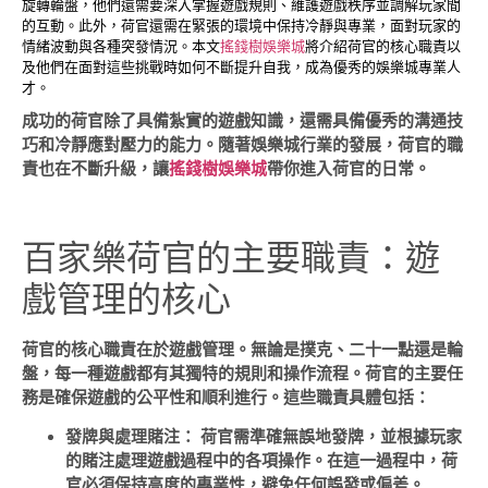
旋轉輪盤，他們還需要深入掌握遊戲規則、維護遊戲秩序並調解玩家間
的互動。此外，荷官還需在緊張的環境中保持冷靜與專業，面對玩家的
情緒波動與各種突發情況。本文
搖錢樹娛樂城
將介紹荷官的核心職責以
及他們在面對這些挑戰時如何不斷提升自我，成為優秀的娛樂城專業人
才。
成功的荷官除了具備紮實的遊戲知識，還需具備優秀的溝通技
巧和冷靜應對壓力的能力。隨著娛樂城行業的發展，荷官的職
責也在不斷升級，讓
搖錢樹娛樂城
帶你進入荷官的日常。
百家樂荷官的主要職責：遊
戲管理的核心
荷官的核心職責在於遊戲管理。無論是撲克、二十一點還是輪
盤，每一種遊戲都有其獨特的規則和操作流程。荷官的主要任
務是確保遊戲的公平性和順利進行。這些職責具體包括：
發牌與處理賭注：
荷官需準確無誤地發牌，並根據玩家
的賭注處理遊戲過程中的各項操作。在這一過程中，荷
官必須保持高度的專業性，避免任何誤發或偏差。