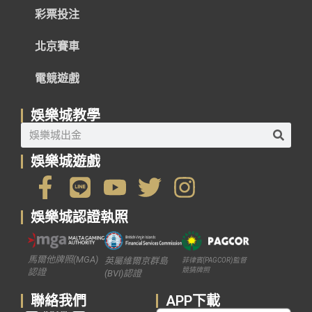
彩票投注
北京賽車
電競遊戲
娛樂城教學
娛樂城遊戲
娛樂城認證執照
馬爾他牌照(MGA)
英屬維爾京群島
菲律賓(PAGCOR)監督
競猜牌照
認證
(BVI)認證
聯絡我們
APP下載