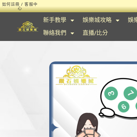
如何註冊 / 客服中
心
新手教學
娛樂城攻略​
娛
聯絡我們
直播/比分