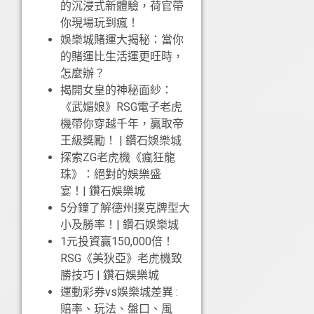
的沉浸式新體驗，荷官帶
你現場玩到瘋！
娛樂城賭運大揭秘：當你
的賭運比生活運更旺時，
怎麼辦？
揭開女皇的神秘面紗：
《武媚娘》RSG電子老虎
機帶你穿越千年，贏取帝
王級獎勵！ | 鑽石娛樂城
探索ZG老虎機《瘋狂龍
珠》：絕對的娛樂盛
宴！| 鑽石娛樂城
5分鐘了解德州撲克牌型大
小及勝率！| 鑽石娛樂城
1元投資贏150,000倍！
RSG《美狄亞》老虎機致
勝技巧 | 鑽石娛樂城
運動彩券vs娛樂城差異 :
賠率、玩法、盤口、風