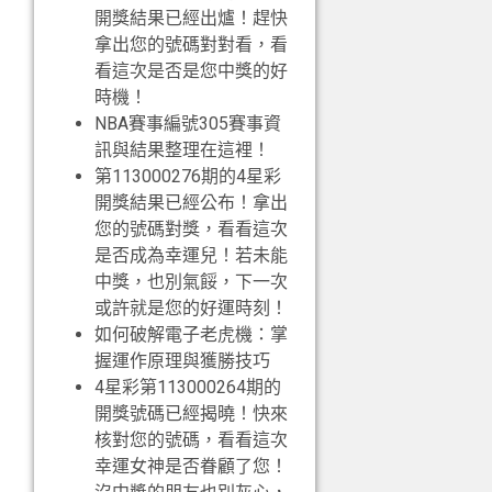
開獎結果已經出爐！趕快
拿出您的號碼對對看，看
看這次是否是您中獎的好
時機！
NBA賽事編號305賽事資
訊與結果整理在這裡！
第113000276期的4星彩
開獎結果已經公布！拿出
您的號碼對獎，看看這次
是否成為幸運兒！若未能
中獎，也別氣餒，下一次
或許就是您的好運時刻！
如何破解電子老虎機：掌
握運作原理與獲勝技巧
4星彩第113000264期的
開獎號碼已經揭曉！快來
核對您的號碼，看看這次
幸運女神是否眷顧了您！