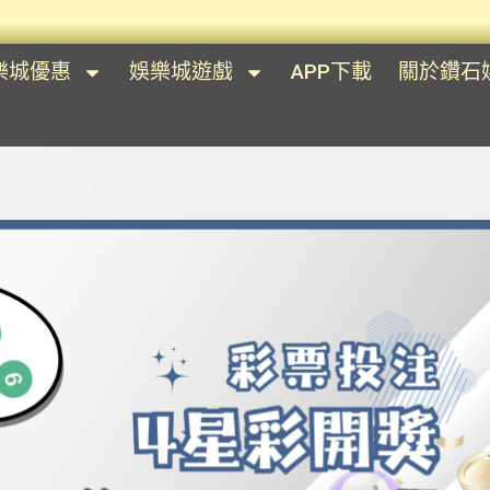
樂城優惠
娛樂城遊戲
APP下載
關於鑽石