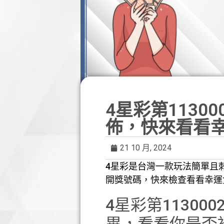
4星彩第1130
佈，快來看看
21 10 月, 2024
4星彩是台灣一款玩法簡單且
開獎號碼，快來檢查看看幸運
4星彩第11300