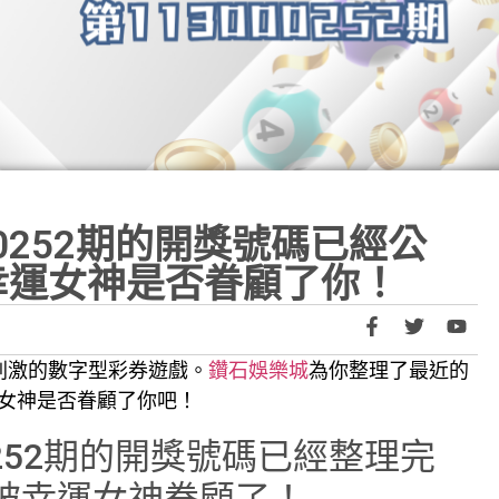
00252期的開獎號碼已經公
幸運女神是否眷顧了你！
刺激的數字型彩券遊戲。
鑽石娛樂城
為你整理了最近的
女神是否眷顧了你吧！
0252期的開獎號碼已經整理完