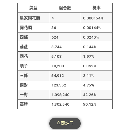
牌型
組合數
機率
皇家同花順
4
0.000154%
同花順
36
0.00144%
四條
624
0.0240%
葫蘆
3,744
0.144%
同花
5,108
1.97%
順子
10,200
0.392%
三條
54,912
2.11%
兩對
123,552
4.75%
一對
1,098,240
42.26%
高牌
1,302,540
50.12%
立即註冊