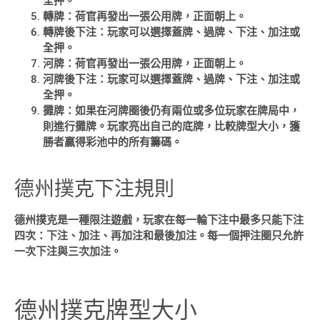
全押。
轉牌：荷官再發出一張公用牌，正面朝上。
轉牌後下注：玩家可以選擇蓋牌、過牌、下注、加注或
全押。
河牌
：荷官再發出一張公用牌，正面朝上。
河牌後下注：玩家可以選擇蓋牌、過牌、下注、加注或
全押。
攤牌：如果在河牌圈後仍有兩位或多位玩家在牌局中，
則進行攤牌。玩家亮出自己的底牌，比較牌型大小，獲
勝者贏得彩池中的所有籌碼。
德州撲克下注規則
德州撲克是一種限注遊戲，玩家在每一輪下注中最多只能下注
四次：下注、加注、再加注和最後加注。每一個押注圈只允許
一次下注與三次加注。
德州撲克牌型大小