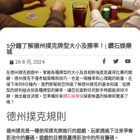
5分鐘了解德州撲克牌型大小及勝率！| 鑽石娛樂
城
26 8 月, 2024
在德州撲克遊戲中，掌握各種牌型的大小及其相對強度是贏得比賽的關
鍵。德州撲克不僅考驗策略和技巧，也是一場機率和心理戰的較量。在
接下來的5分鐘內，我們將幫助您快速了解德州撲克的基本知識：從牌
型的排列組合到各種牌型的勝率，讓您在面對任何對手時都能保持冷
靜，做出最佳決策。您準備好來
鑽石娛樂城
探索無盡的娛樂和驚喜了
嗎？
德州撲克規則
德州撲克是一種使用撲克牌進行的遊戲，玩家通過下注來爭奪
彩池中的籌碼。遊戲的目標是贏得彩池中的所有籌碼。