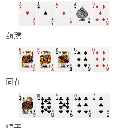
葫蘆
同花
順子