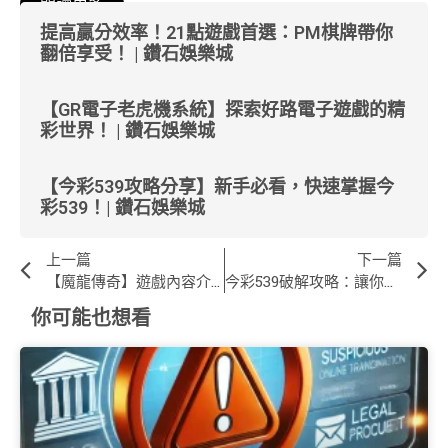
閱讀更多
提高贏分效率！21點遊戲首選：PM棋牌帶你
翻倍享受！ | 鑽石娛樂城
【GR電子老虎機系統】探索好路電子遊戲的精
彩世界！ | 鑽石娛樂城
【今彩539攻略分享】新手必看，快速掌握今
彩539！| 鑽石娛樂城
上一篇
下一篇
【魔龍傳奇】遊戲內容介紹｜老虎機規則賠率｜熱門遊戲排行 | 鑽石娛樂城
今彩539破解攻略：讓你一次掌握 10 大必勝秘技 | 鑽石娛樂城
你可能也想看