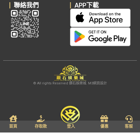
聯絡我們
APP下載
© All rights Reserved
鑽石娛樂城
. M3網頁設計
首頁
存取款
登入
優惠
客服