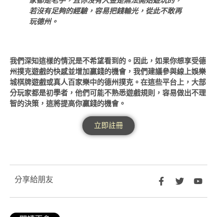
家都是老手，且你沒有入金是無法開始遊玩的，
若沒有足夠的經驗，容易把錢輸光，從此不敢再
玩德州。
我們深知這樣的情況是不希望看到的。因此，如果你想享受德
州撲克遊戲的快感並增加贏錢的機會，我們建議參與線上娛樂
城棋牌遊戲或真人百家樂中的德州撲克。在這些平台上，大部
分玩家都是初學者，他們可能不熟悉遊戲規則，容易做出不理
智的決策，這將提高你贏錢的機會。
立即註冊
分享給朋友