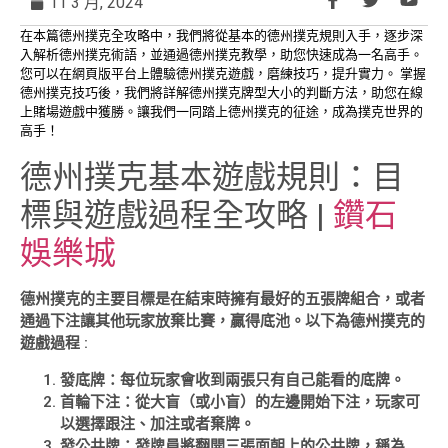
11 3 月, 2024
在本篇德州撲克全攻略中，我們將從基本的德州撲克規則入手，逐步深
入解析德州撲克術語，並通過德州撲克教學，助您快速成為一名高手。
您可以在網頁版平台上體驗德州撲克遊戲，磨練技巧，提升實力。 掌握
德州撲克技巧後，我們將詳解德州撲克牌型大小的判斷方法，助您在線
上賭場遊戲中獲勝。讓我們一同踏上德州撲克的征途，成為撲克世界的
高手！
德州撲克基本遊戲規則：目
標與遊戲過程全攻略 |
鑽石
娛樂城
德州撲克的主要目標是在結束時擁有最好的五張牌組合，或者
通過下注讓其他玩家放棄比賽，贏得底池。以下為德州撲克的
遊戲過程 :
發底牌：每位玩家會收到兩張只有自己能看的底牌。
首輪下注：從大盲（或小盲）的左邊開始下注，玩家可
以選擇跟注、加注或者棄牌。
發公共牌：發牌員將翻開三張面朝上的公共牌，稱為