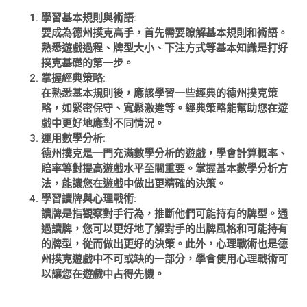
學習基本規則與術語:
要成為德州撲克高手，首先需要瞭解基本規則和術語。
熟悉遊戲過程、牌型大小、下注方式等基本知識是打好
撲克基礎的第一步。
掌握經典策略:
在熟悉基本規則後，應該學習一些經典的德州撲克策
略，如緊密保守、寬鬆激進等。經典策略能幫助您在遊
戲中更好地應對不同情況。
運用數學分析:
德州撲克是一門充滿數學分析的遊戲，學會計算概率、
賠率等對提高遊戲水平至關重要。掌握基本數學分析方
法，能讓您在遊戲中做出更精確的決策。
學習讀牌與心理戰術:
讀牌是指觀察對手行為，推斷他們可能持有的牌型。通
過讀牌，您可以更好地了解對手的出牌風格和可能持有
的牌型，從而做出更好的決策。此外，心理戰術也是德
州撲克遊戲中不可或缺的一部分，學會使用心理戰術可
以讓您在遊戲中占得先機。