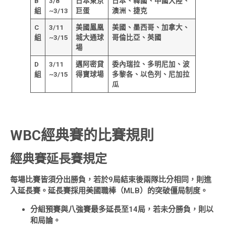
B
3/8
日本東京
日本、韓國、中國大陸、
組
~3/13
巨蛋
澳洲、捷克
C
3/11
美國鳳凰
美國、墨西哥、加拿大、
組
~3/15
城大通球
哥倫比亞、英國
場
D
3/11
邁阿密貸
委內瑞拉、多明尼加、波
組
~3/15
得寶球場
多黎各、以色列、尼加拉
瓜
WBC經典賽的比賽規則
經典賽延長賽規定
每場比賽皆須分出勝負，若於9局結束後兩隊比分相同，則進
入延長賽。延長賽採用美國職棒（MLB）的突破僵局制度。
分組預賽與八強賽最多延長至14局，若未分勝負，則以
和局論。