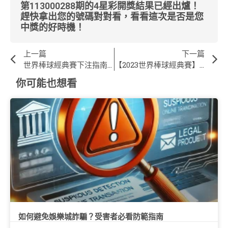
第113000288期的4星彩開獎結果已經出爐！
趕快拿出您的號碼對對看，看看這次是否是您
中獎的好時機！
上一篇
下一篇
世界棒球經典賽下注指南：掌握經典賽運彩的玩法和技巧，場中投注與串關解析 | 鑽石娛樂城
【2023世界棒球經典賽】完整攻略 : 經典賽賽制規則、轉播資訊、WBC賽程表 | 鑽石娛樂城
你可能也想看
如何避免娛樂城詐騙？受害者必看防範指南