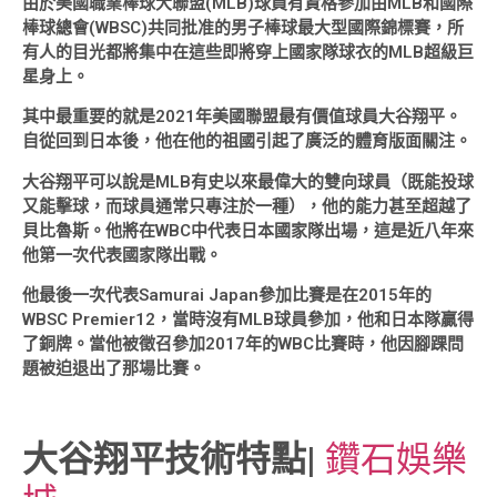
由於美國職業棒球大聯盟(MLB)球員有資格參加由MLB和國際
棒球總會(WBSC)共同批准的男子棒球最大型國際錦標賽，所
有人的目光都將集中在這些即將穿上國家隊球衣的MLB超級巨
星身上。
其中最重要的就是2021年美國聯盟最有價值球員大谷翔平。
自從回到日本後，他在他的祖國引起了廣泛的體育版面關注。
大谷翔平可以說是MLB有史以來最偉大的雙向球員（既能投球
又能擊球，而球員通常只專注於一種），他的能力甚至超越了
貝比魯斯。他將在WBC中代表日本國家隊出場，這是近八年來
他第一次代表國家隊出戰。
他最後一次代表Samurai Japan參加比賽是在2015年的
WBSC Premier12，當時沒有MLB球員參加，他和日本隊贏得
了銅牌。當他被徵召參加2017年的WBC比賽時，他因腳踝問
題被迫退出了那場比賽。
大谷翔平技術特點
|
鑽石娛樂