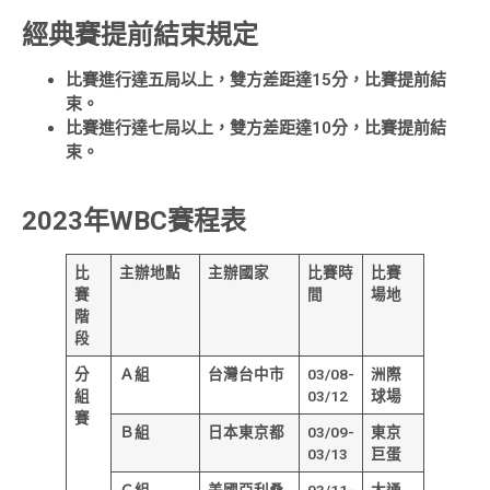
經典賽提前結束規定
比賽進行達五局以上，雙方差距達15分，比賽提前結
束。
比賽進行達七局以上，雙方差距達10分，比賽提前結
束。
2023年WBC賽程表
比
主辦地點
主辦國家
比賽時
比賽
賽
間
場地
階
段
分
Ａ組
台灣台中市
03/08-
洲際
組
03/12
球場
賽
Ｂ組
日本東京都
03/09-
東京
03/13
巨蛋
Ｃ組
美國亞利桑
03/11-
大通