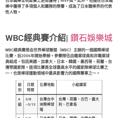
日本職棒全明星賽上更是獲得了MVP獎。此外，他還在日本職
棒中獲得了多項個人和團隊的榮譽，成為了日本職棒界的代表
性人物。
WBC經典賽介紹
|
鑽石娛樂城
WBC經典賽是由世界棒球聯盟（WBC）主辦的一個國際棒球
比賽，自2006年開始舉辦。參賽隊伍由職業球員和非職業球
員組成，包括美國、加拿大、日本、韓國、墨西哥、荷蘭、台
灣等國家隊。這項比賽是全球最高水平的國家隊棒球比賽之
一，也是棒球運動領域中最具影響力的國際賽事之一。
組
日期
比賽地點
小組國家
別
時間
A
3/8
台灣台中
台灣、荷蘭、古巴、義大
組
~3/13
洲際棒球
利、巴拿馬
場