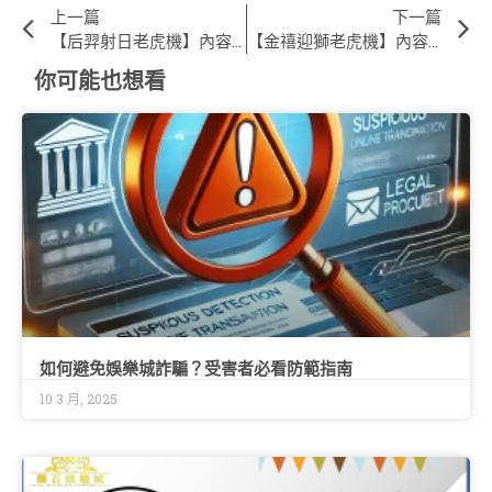
上一篇
下一篇
【后羿射日老虎機】內容介紹｜BWIN電子｜熱門遊戲排行 | 鑽石娛樂城
【金禧迎獅老虎機】內容介紹｜BNG電子｜熱門遊戲排行 | 鑽石娛樂城
你可能也想看
如何避免娛樂城詐騙？受害者必看防範指南
10 3 月, 2025