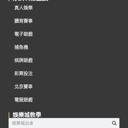
真人娛樂
體育賽事
電子遊戲
捕魚機
棋牌遊戲
彩票投注
北京賽車
電競遊戲
娛樂城教學