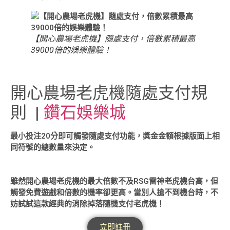
【開心農場老虎機】隨處支付，倍數累積最高
39000倍的娛樂體驗！
開心農場老虎機隨處支付規
則 |
鑽石娛樂城
最小投注20分即可觸發隨處支付功能，獎金金額根據版面上相
同符號的總數量來決定。
雖然開心農場老虎機的最大倍數不及RSG雷神老虎機台高，但
觸發免費遊戲和倍數的機率卻更高。當別人搶不到機台時，不
妨試試這款經典的消除掉落隨機支付老虎機！
立即註冊