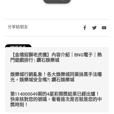
分享給朋友
閱讀更多
【金禧迎獅老虎機】內容介紹｜BNG電子｜熱
門遊戲排行 | 鑽石娛樂城
娛樂城行銷亂象！各大娛樂城同業抹黑手法曝
光，娛樂城安全嗎?| 鑽石娛樂城
第114000049期的4星彩開獎結果已經出爐！
快來核對您的號碼，看看這次是否就是您的中
獎時刻！