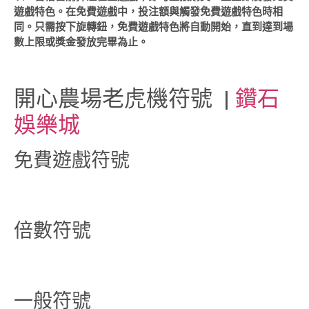
遊戲特色。在免費遊戲中，投注額與觸發免費遊戲特色時相
同。只需按下旋轉鈕，免費遊戲特色將自動開始，直到達到場
數上限或獎金發放完畢為止。
開心農場老虎機符號 |
鑽石
娛樂城
免費遊戲符號
倍數符號
一般符號