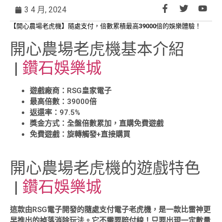
3 4 月, 2024
【開心農場老虎機】隨處支付，倍數累積最高39000倍的娛樂體驗！
開心農場老虎機基本介紹
|
鑽石娛樂城
遊戲廠商：RSG皇家電子
最高倍數：39000倍
返還率：97.5%
獎金方式：全盤倍數累加，直購免費遊戲
免費遊戲：旋轉觸發+直接購買
開心農場老虎機的遊戲特色
|
鑽石娛樂城
這款由RSG電子開發的隨處支付電子老虎機，是一款比雷神更
早推出的掉落消除玩法。它不需要賠付線！只要出現一定數量