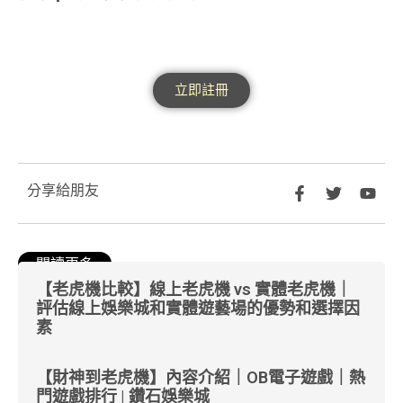
立即註冊
分享給朋友
閱讀更多
【老虎機比較】線上老虎機 vs 實體老虎機｜
評估線上娛樂城和實體遊藝場的優勢和選擇因
素
【財神到老虎機】內容介紹｜OB電子遊戲｜熱
門遊戲排行 | 鑽石娛樂城