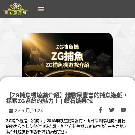
【ZG捕魚機遊戲介紹】體驗最豐富的捕魚遊戲，
探索ZG系統的魅力！ | 鑽石娛樂城
27 5 月, 2024
ZG捕魚機是一家成立于2018年的遊戲開發商，由資深團隊組成。他們
的努力和堅持使他們迅速茁壯，如今在捕魚機系統商中佔有一席之地，
為全球玩家提供各種精彩遊戲玩法。