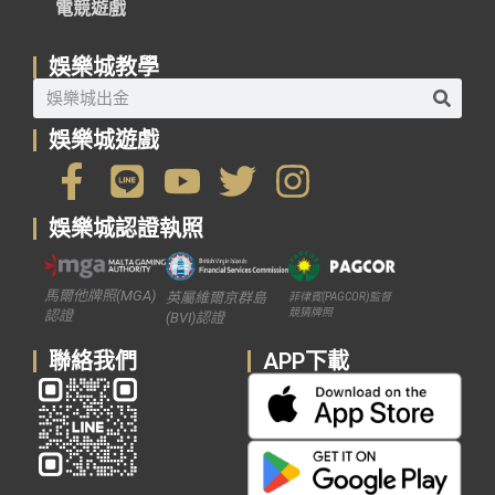
電競遊戲
娛樂城教學
娛樂城遊戲
娛樂城認證執照
馬爾他牌照(MGA)
英屬維爾京群島
菲律賓(PAGCOR)監督
競猜牌照
認證
(BVI)認證
聯絡我們
APP下載