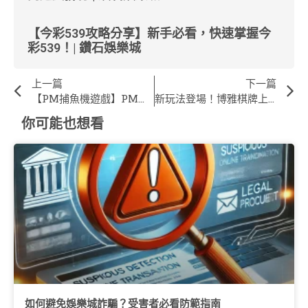
【今彩539攻略分享】新手必看，快速掌握今
彩539！| 鑽石娛樂城
上一篇
下一篇
【PM捕魚機遊戲】PM亞博捕魚系統商詳細內容介紹 | 鑽石娛樂城
新玩法登場！博雅棋牌上市，21點、麻將、龍虎鬥三款熱門遊戲一次滿足！ | 鑽石娛樂城
你可能也想看
如何避免娛樂城詐騙？受害者必看防範指南