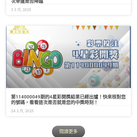
次幸運是否降臨
3 3 月, 2025
第114000049期的4星彩開獎結果已經出爐！快來核對您
的號碼，看看這次是否就是您的中獎時刻！
24 2 月, 2025
閱讀更多