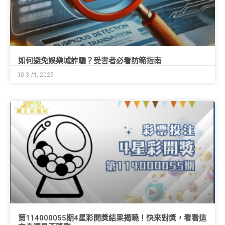
如何避免娛樂城詐騙？受害者必看防範指南
10 3 月, 2025
第114000055期4星彩開獎結果揭曉！快來對獎，看看這