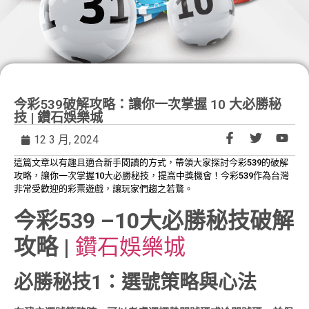
今彩539破解攻略：讓你一次掌握 10 大必勝秘
技 | 鑽石娛樂城
12 3 月, 2024
這篇文章以有趣且適合新手閱讀的方式，帶領大家探討今彩539的破解
攻略，讓你一次掌握10大必勝秘技，提高中獎機會！今彩539作為台灣
非常受歡迎的彩票遊戲，讓玩家們趨之若鶩。
今彩539 –10大必勝秘技破解
攻略
|
鑽石娛樂城
必勝秘技1：選號策略與心法