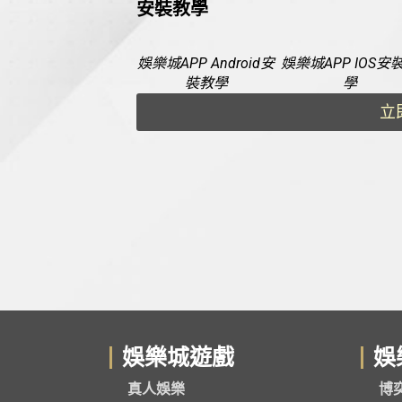
安裝教學
娛樂城APP Android安
娛樂城APP IOS安
裝教學
學
立
娛樂城遊戲
娛
真人娛樂
博