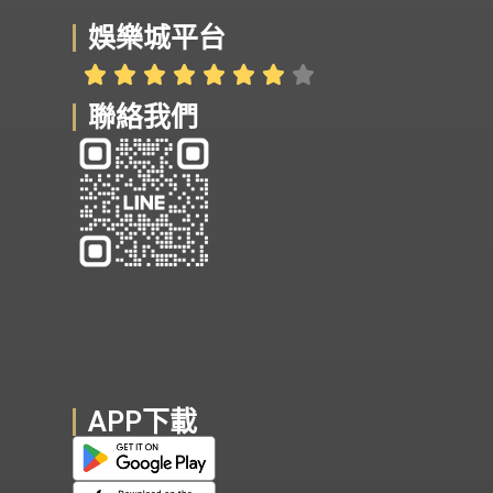
娛樂城平台
聯絡我們
APP下載