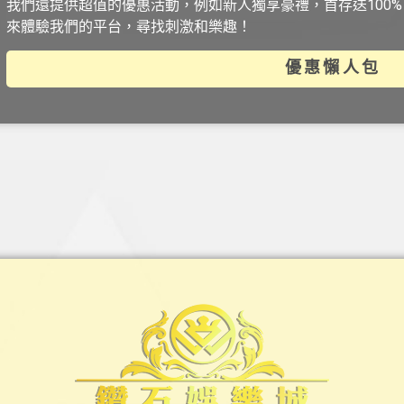
我們還提供超值的優惠活動，例如新人獨享豪禮，首存送100
來體驗我們的平台，尋找刺激和樂趣！
優惠懶人包