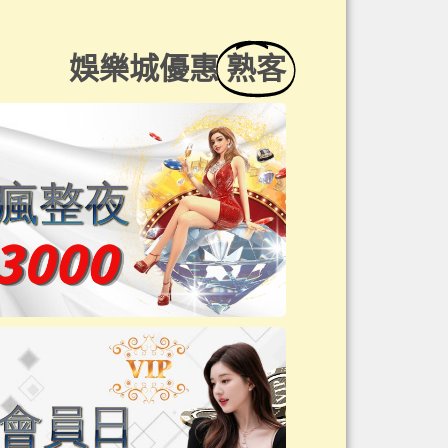
娛樂城優惠
熟客