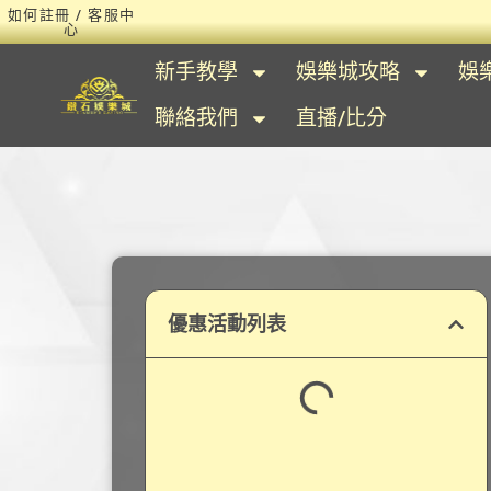
如何註冊 / 客服中
心
新手教學
娛樂城攻略​
娛
聯絡我們
直播/比分
優惠活動列表