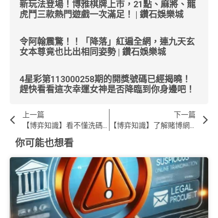
新玩法登場！博雅棋牌上市，21點、麻將、龍
虎鬥三款熱門遊戲一次滿足！ | 鑽石娛樂城
令阿翰震驚！！「降落」紅遍全網，連九天玄
女本尊竟也比出相同姿勢 | 鑽石娛樂城
4星彩第113000258期的開獎號碼已經揭曉！
趕快看看這次幸運女神是否降臨到你身邊吧！
上一篇
下一篇
【博弈知識】看不懂洗碼量？深入解析娛樂城流水要求和返水機制，輕鬆提款！| 鑽石娛樂城
【博弈知識】了解賭博網站的合法性、法律問題及線上賭博App的優勢與風險| 鑽石娛樂城
你可能也想看