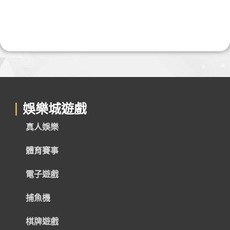
娛樂城遊戲
真人娛樂
體育賽事
電子遊戲
捕魚機
棋牌遊戲