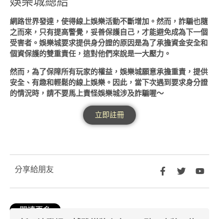
娛樂城總結
網路世界發達，使得線上娛樂活動不斷增加。然而，詐騙也隨
之而來，只有提高警覺，妥善保護自己，才能避免成為下一個
受害者。娛樂城要求提供身分證的原因是為了承擔資金安全和
個資保護的雙重責任，這對他們來說是一大壓力。
然而，為了保障所有玩家的權益，娛樂城願意承擔重責，提供
安全、有趣和輕鬆的線上娛樂。因此，當下次遇到要求身分證
的情況時，請不要馬上責怪娛樂城涉及詐騙喔～
立即註冊
分享給朋友
閱讀更多